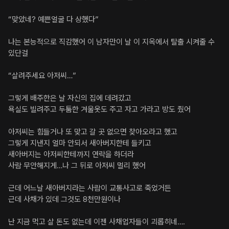
“맞았네? 예쁜얼굴 다 상했다”

나는 본능적으로 직감했어 이 남자만이 날 이 지옥에서 탈출 시켜줄 수 
있단걸

“살려주세요 아저씨…”

그렇게 배주한은 날 자신의 집에 데려갔고

욕실도 빌려주고 두툼한 겨울옷도 주고 자고 가라고 방도 줬어

아저씨는 힘들거나 또 맞고 갈 곳 없으면 찾아오라고 했고

그렇게 지낸지 얼마 안되서 새아버지한테 들키고

새아버지는 아저씨한테까지 연락을 하더라

사람 무안해지게…나 그 뒤로 아저씨 멀리 했어

근데 어느날 새아버지라는 사람이 교통사고로 죽었거든

근데 사채가 있데 그것도 8천만원이나

난 지금 먹고 살 돈도 없는데 이젠 사채업자들이 괴롭히네….
