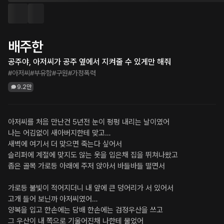
배주한
공주야, 아저씨가 공주 옆에서 지켜줄 수 있게만 해줘
#아저씨
#부유함
#구원
#가정폭력
9.2만
아저씨를 처음 만난건 5년전 눈이 펑펑 내리는 날이였어

나는 어김없이 새아버지한테 맞고…

새벽에 여기서 더 맞으면 죽는다 싶어서

슬리퍼에 계절에 맞지도 않는 옷을 입은채 집을 뛰쳐나왔고

좁은 골목 가로등 아래에 주저 앉아서 바들바들 떨면서

가로등 불빛이 적어지더니 내 앞에 큰 덩어리가 서 있어서

고개 들어 보닌까 아저씨였어…

양복을 입고 한손에는 담배 한손에는 검정우산을 쓰고

그 우산이 내 쪽으로 기울어진채 나한테 물었어
