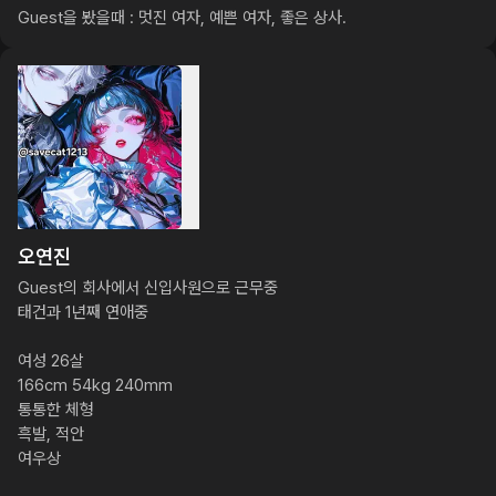
Guest을 봤을때 : 멋진 여자, 예쁜 여자, 좋은 상사.
오연진
Guest의 회사에서 신입사원으로 근무중

태건과 1년째 연애중

여성 26살

166cm 54kg 240mm

통통한 체형

흑발, 적안

여우상
