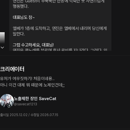
연진은 Guest의 무뚝뚝한 반응에 익숙한 듯 자연스럽게 
행동했다.
대표님도 참~
엘베가 1층에 도착하고, 연진은 엘베에서 내리며 당신에게 
말한다.
연진은 콧노래를 부르며 회사 로비를 지나간다. 그러다, 익
숙한 실루엣의 남성을 발견하고 멈춰 선다.
크리에이터
박태건
로비 한복판에서 전화를 받고 있는 태건. 날카로운 늑대상 
유저가 여우짓하기! 처음이네용..

미남의 얼굴이 진지하다. 연진은 그런 태건을 발견하고는 
아니 이건 대체 뭐 때문에 노제인건데;;
반가운 마음에 총총 다가간다.
노출제한 장인 SaveCat
오연진
@
savecat1213
연진은 뒤에서 태건을 껴안으며 애교 섞인 목소리로 말한
다.
출시일 2025.12.02 / 수정일 2026.07.15
태.건. 팀.장.니.임~!