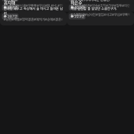
공지태
하은수
#소꿉친구
#시골
#무뚝뚝
#무심
#BL
#HL
#언리밋
#일상
#전남친
#혐관
#앙숙
#조직
#간부
#질투
#미련
#h
487만
423만
한바탕 싸우고 속상해서 술 마시고 들어온 남
마냥 순진할 줄 알았던 소꿉친구가.
편.
#소꿉친구
#남사친
#옆집
#사고
#무심
#무뚝뚝
#
387만
323만
#남편
#재벌
#정략결혼
#애처가
#순애
#결혼
#hl