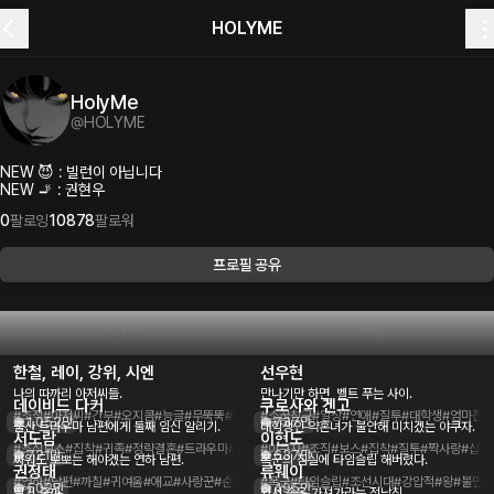
HOLYME
HolyMe
@
HOLYME
NEW 😈 : 빌런이 아닙니다
NEW 🚬 : 권현우
0
팔로잉
10878
팔로워
프로필 공유
플롯
피드
한철, 레이, 강위, 시엔
선우현
52개의 플롯
대화량
1.0억
대화량순
나의 따까리 아저씨들.
만나기만 하면, 벨트 푸는 사이.
데이비드 다커
쿠로사와 겐고
#조직
#아저씨
#간부
#오지콤
#능글
#무뚝뚝
#싸가지
#소꿉친구
#bl
#hl
#언리밋
#일상
#연애
#질투
#대학생
#엄마친
1,052만
737만
출산 트라우마 남편에게 둘째 임신 알리기.
대학생인 약혼녀가 불안해 미치겠는 야쿠자.
서도람
이현도
#조직보스
#집착
#귀족
#정략결혼
#트라우마
#알리기
#야쿠자
#조직
#보스
#집착
#질투
#짝사랑
#삽질
721만
637만
싸워도 뽀뽀는 해야겠는 연하 남편.
폭군의 침실에 타임슬립 해버렸다.
권정태
류웨이
#연하
#남편
#까칠
#귀여움
#애교
#사랑꾼
#순애
#모델
#폭군
#언리밋
#타임슬립
#조선시대
#강압적
#왕
#불면증
502만
495만
딸기 줄까.
와서 속옷 가져가라는 전남친.