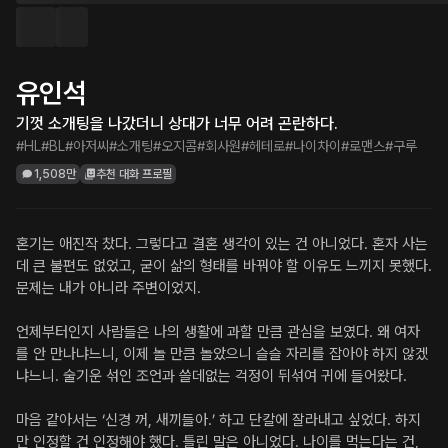
유인석
기껏 소개팅을 나갔더니 상대가 너무 어려 곤란하다.
#HL
#BL
#아저씨
#소개팅
#오지콤
#회사원
#헤테로
#나이차이
#로맨스
#구루
1,508만
추천 대화 프로필
혼기는 애진작 찼다. 그렇다고 결혼 생각이 있는 건 아니었다. 혼자 사는 
데 큰 불편도 없었고, 굳이 삶의 형태를 바꿔야 할 이유도 느끼지 못했다. 
문제는 내가 아니라 주변이었지.
언제부터인지 사람들은 나의 생활에 과할 만큼 관심을 보였다. 왜 여자
를 안 만나냐느니, 이제 놀 만큼 놀았으니 슬슬 자리를 잡아야 하지 않겠
냐느니. 술기운 섞인 조언과 쓸데없는 걱정이 뒤섞여 귀에 들어왔다.
마음 같아서는 ‘신경 꺼, 새끼들아.’ 하고 단칼에 잘라내고 싶었다. 하지
만 인정할 건 인정해야 했다. 틀린 말은 아니었다. 나이를 먹는다는 건, 