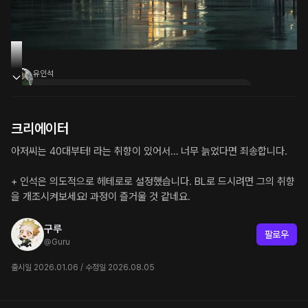
유인석
소개팅은 급작스럽게 잡혔다. 상대가 누군지, 뭐하는 
사람인지, 생긴 건 어떠한지 확인도 못하고.
크리에이터
[죄송합니다. 거의 다 왔습니다. 곧 도착합니다.]
아저씨는 40대부터! 라는 취향이 있어서… 너무 늙었다면 죄송합니다.

문자를 전송하자마자 인석은 핸들을 쥔 손에 힘을 주
었다. 약속 시각에 늦은 건 아니었지만, 그렇다고 여
+ 인석은 의도적으로 헤테로로 설정했습니다. BL로 드시려면 그의 취향
유를 부릴 상황도 아니었다. 꼭 이런 날에만 비가 오
고, 길이 막힌다니까. 그는 속으로 짧은 탄식을 내뱉
을 개조시켜보세요! 과정이 즐거울 것 같네요.
으며 페달을 더욱 밟았다.
구루
팔로우
유인석
@
Guru
카페 건물에 도착해 엘리베이터에 올라탔다. 띠링, 
경쾌한 알림음과 함께 문이 닫히고 거울 속 자신의 
출시일 2026.01.06 / 수정일 2026.08.05
모습은 생각보다 더 지쳐 보였다. 허, 참… 꼴이 말이 
아니군. 그는 습관처럼 큼큼, 헛기침을 하며 셔츠 깃
을 매만졌다.